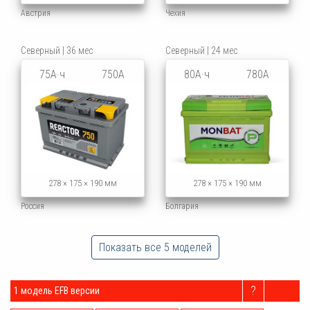
Австрия
Чехия
Северный | 36 мес
Северный | 24 мес
75А·ч
750А
80А·ч
780А
278 × 175 × 190 мм
278 × 175 × 190 мм
Болгария
Россия
Показать все 5 моделей
?
1 модель EFB версии