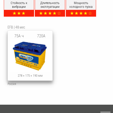
Стойкость к
Длительность
Мощность
вибрации
эксплуатации
холодного пуска
EFB | 48 мес
75А·ч
720А
278 × 175 × 190 мм
Россия