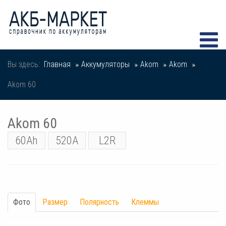
Вы здесь:
Главная
Аккумуляторы
Akom
Akom
Akom 60
Akom 60
60Ah
520A
L2R
Фото
Размер
Полярность
Клеммы